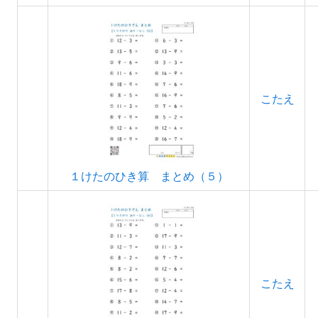
こたえ
１けたのひき算 まとめ（５）
こたえ