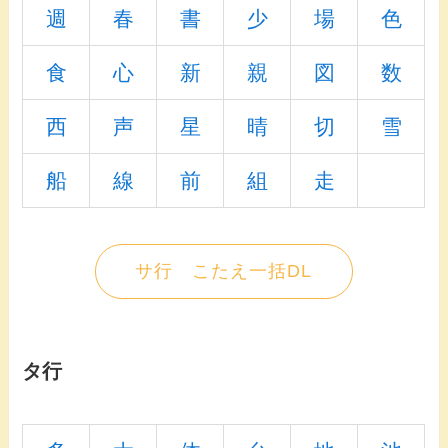
週
春
書
少
場
色
食
心
新
親
図
数
西
声
星
晴
切
雪
船
線
前
組
走
サ行 こたえ一括DL
タ行