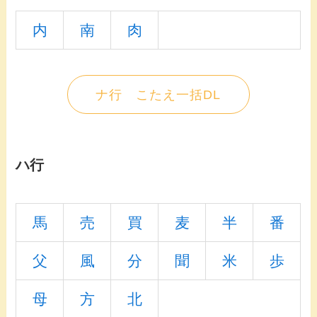
内
南
肉
ナ行 こたえ一括DL
ハ行
馬
売
買
麦
半
番
父
風
分
聞
米
歩
母
方
北