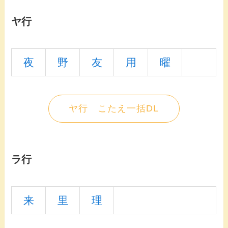
ヤ行
夜
野
友
用
曜
ヤ行 こたえ一括DL
ラ行
来
里
理