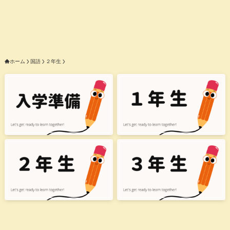
ホーム
国語
２年生