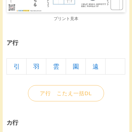
プリント見本
ア行
引
羽
雲
園
遠
ア行 こたえ一括DL
カ行