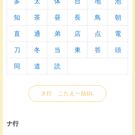
多
太
体
台
地
池
知
茶
昼
長
鳥
朝
直
通
弟
店
点
電
刀
冬
当
東
答
頭
同
道
読
タ行 こたえ一括DL
ナ行