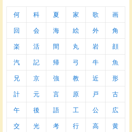
何
科
夏
家
歌
画
回
会
海
絵
外
角
楽
活
間
丸
岩
顔
汽
記
帰
弓
牛
魚
兄
京
強
教
近
形
計
元
言
原
戸
古
午
後
語
工
公
広
交
光
考
行
高
黄