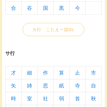
合
谷
国
黒
今
カ行 こたえ一括DL
サ行
才
細
作
算
止
市
矢
姉
思
紙
寺
自
時
室
社
弱
首
秋