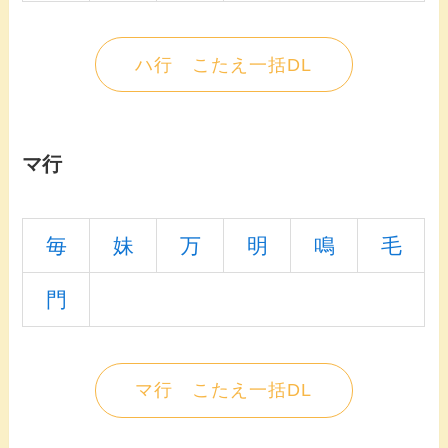
ハ行 こたえ一括DL
マ行
毎
妹
万
明
鳴
毛
門
マ行 こたえ一括DL